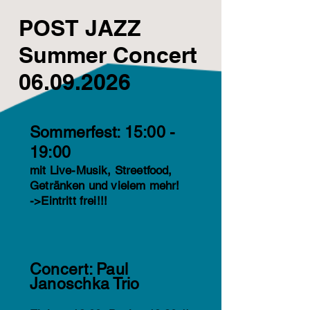
POST JAZZ
Summer Concert
06.09.2026
Sommerfest: 15:00 -
19:00
mit
Live-Musik, Streetfood,
Getränken und vielem mehr!
->Eintritt frei!!!
Concert: Paul
Janoschka Trio