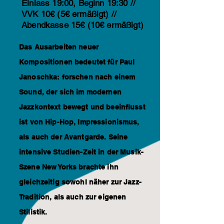
Einlass 19:00, Beginn 19:30 //
VVK 10€ (5€ ermäßigt) //
Abendkasse 15€ (10€ ermäßigt)
Das Ausarbeiten neuer
Kompositionen bedeutet für Paul
Janoschka: forschen nach einem
Sound, der sich im modernen
Jazzkontext bewegt und beeinflusst
ist von Hip-Hop, Impressionismus,
als auch der Avantgarde. Seine
intensive Studien-Zeit in der Musik-
Szene New Yorks brachte ihn
gleichzeitig sowohl näher zur Jazz-
Tradition, als auch zur eigenen
Stilistik.